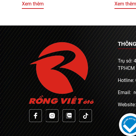
Xem thêm
Xem thê
THÔNG 
Trụ sở:
TP.HCM
Hotline:
Email: 
Website: