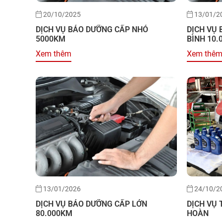
20/10/2025
13/01/2
DỊCH VỤ BẢO DƯỠNG CẤP NHỎ
DỊCH VỤ
5000KM
BÌNH 10.
Xem thêm
Xem thê
13/01/2026
24/10/2
DỊCH VỤ BẢO DƯỠNG CẤP LỚN
DỊCH VỤ
80.000KM
HOÀN