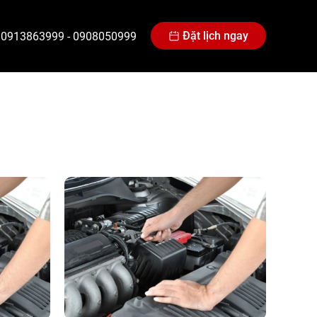
Đặt lịch ngay
0913863999
-
0908050999