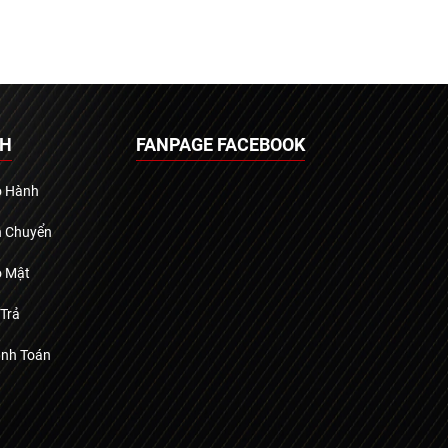
CH
FANPAGE FACEBOOK
o Hành
n Chuyển
o Mật
 Trả
anh Toán