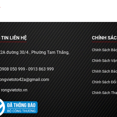
m
TIN LIÊN HỆ
CHÍNH SÁ
Chính Sách Bả
 42A đường 30/4 , Phường Tam Thắng,
Chính Sách Vậ
 0908 050 999 - 0913 863 999
Chính Sách Bả
rongvietoto42a@gmail.com
Chính Sách Đổi
 rongvietoto.vn
Chính Sách Th