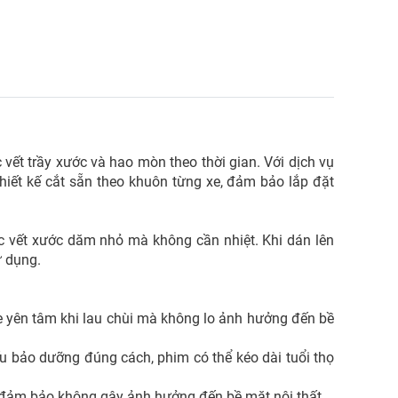
 vết trầy xước và hao mòn theo thời gian. Với dịch vụ
hiết kế cắt sẵn theo khuôn từng xe, đảm bảo lắp đặt
ác vết xước dăm nhỏ mà không cần nhiệt. Khi dán lên
ử dụng.
xe yên tâm khi lau chùi mà không lo ảnh hưởng đến bề
 bảo dưỡng đúng cách, phim có thể kéo dài tuổi thọ
, đảm bảo không gây ảnh hưởng đến bề mặt nội thất.