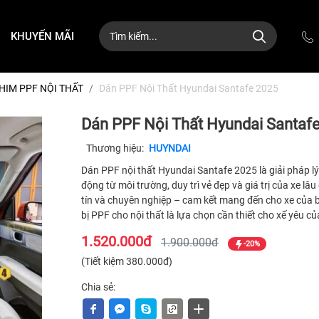
KHUYẾN MÃI
HIM PPF NỘI THẤT
Dán PPF Nội Thất Hyundai Santafe 2025
Dán PPF Nội Thất Hyundai Santaf
Thương hiệu:
HUYNDAI
Dán PPF nội thất Hyundai Santafe 2025 là giải pháp lý 
động từ môi trường, duy trì vẻ đẹp và giá trị của xe lâ
tín và chuyên nghiệp – cam kết mang đến cho xe của b
bị PPF cho nội thất là lựa chọn cần thiết cho xế yêu c
1.520.000đ
1.900.000đ
-20%
(Tiết kiệm 380.000đ)
Chia sẻ: