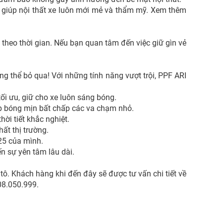
ó, giúp nội thất xe luôn mới mẻ và thẩm mỹ. Xem thêm
 theo thời gian. Nếu bạn quan tâm đến việc giữ gìn vẻ
g thể bỏ qua! Với những tính năng vượt trội, PPF ARI
ối ưu, giữ cho xe luôn sáng bóng.
ẹp bóng mịn bất chấp các va chạm nhỏ.
ời tiết khắc nghiệt.
ất thị trường.
25 của mình.
n sự yên tâm lâu dài.
tô. Khách hàng khi đến đây sẽ được tư vấn chi tiết về
08.050.999.