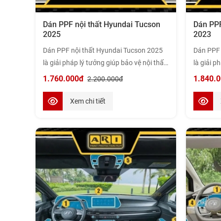
Dán PPF nội thất Hyundai Tucson
Dán PPF
2025
2023
Dán PPF nội thất Hyundai Tucson 2025
Dán PPF 
là giải pháp lý tưởng giúp bảo vệ nội thất
là giải p
khỏi trầy xước, ố vàng và các tác động từ
khỏi trầy
1.760.000đ
1.840.
2.200.000đ
môi trường, duy trì vẻ đẹp và giá trị của
môi trườn
xe lâu dài. Rồng Việt Ô Tô – đơn vị hàng
xe lâu dà
Xem chi tiết
đầu về dịch vụ dán PPF uy tín và chuyên
đầu về d
nghiệp – cam kết mang đến cho xe của
nghiệp –
bạn sự chăm sóc tốt nhất. Cùng khám
bạn sự c
phá lý do vì sao trang bị PPF cho nội thất
phá lý do
là lựa chọn cần thiết cho xế yêu của bạn
là lựa ch
nhé.
nhé.