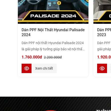
Dán PPF Nội Thất Hyundai Palisade
Dán PPF
2024
2023
Dán PPF nội thất Hyundai Palisade 2024
Dán PPF 
là giải pháp lý tưởng giúp bảo vệ nội thất
giải pháp
khỏi trầy xước, ố vàng và các tác động từ
khỏi trầy
1.760.000đ
1.920.
2.200.000đ
môi trường, duy trì vẻ đẹp và giá trị của
môi trườn
xe lâu dài. Rồng Việt Ô Tô – đơn vị hàng
xe lâu dà
Xem chi tiết
đầu về dịch vụ dán PPF uy tín và chuyên
đầu về d
nghiệp – cam kết mang đến cho xe của
nghiệp –
bạn sự chăm sóc tốt nhất. Cùng khám
bạn sự c
phá lý do vì sao trang bị PPF cho nội thất
phá lý do
là lựa chọn cần thiết cho xế yêu của bạn
là lựa ch
nhé.
nhé.