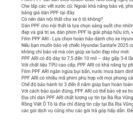
Che lấp các vết xước cũ: Ngoài khả năng bảo vệ, phi
bảng giá dán PPF tại đây.
Có nên dán nội thất cho xe ô tô không?
Dán PPF cho nội thất là lựa chọn sáng suốt cho những
đẹp và giá trị xe, dán phim PPF là giải pháp hữu ích
Film PPF ARI - Lựa chọn hoàn hảo dành cho xe Hyun
Nếu bạn muốn bảo vệ chiếc Hyundai Santafe 2025 của 
không chỉ bảo vệ mà còn giúp xe luôn đẹp như mới:
PPF ARI có độ dày từ 7,5 đến 10 mil – dày gấp 3-4 lầ
Với chất liệu TPU cao cấp, PPF ARI có khả năng tự 
Film PPF ARI ngăn ngừa bụi bẩn, nước mưa bám dính, gi
PPF ARI có nhiều mã phim phù hợp với mọi phong các
Chế độ bảo hành từ 3 đến 8 năm giúp bạn hoàn toàn
Với cách bảo quản đúng, PPF ARI có thể bảo vệ xe t
Địa chỉ dán PPF ARI chất lượng uy tín tại Bà Rịa Vũn
Rồng Việt Ô Tô là địa chỉ đáng tin cậy tại Bà Rịa Vũ
các gói dịch vụ cũng như các gói trả góp hấp dẫn. Để