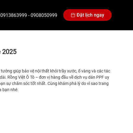
Đặt lịch ngay
0913863999
-
0908050999
e 2025
tưởng giúp bảo vệ nội thất khỏi trầy xước, ố vàng và các tác
u dài. Rồng Việt Ô Tô – đơn vị hàng đầu về dịch vụ dán PPF uy
ạn sự chăm sóc tốt nhất. Cùng khám phá lý do vì sao trang
ủa bạn nhé.